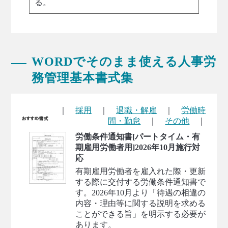
る。
WORDでそのまま使える人事労
務管理基本書式集
｜
採用
｜
退職・解雇
｜
労働時
間・勤怠
｜
その他
｜
労働条件通知書[パートタイム・有
期雇用労働者用]2026年10月施行対
応
有期雇用労働者を雇入れた際・更新
する際に交付する労働条件通知書で
す。2026年10月より「待遇の相違の
内容・理由等に関する説明を求める
ことができる旨」を明示する必要が
あります。